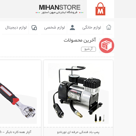
لوازم خانگی
لوازم شخصی
لوازم دیجیتال
آخرین محصولات
آرشیو
نمایش توضیحات بیشتر
نمایش توضیحات 
پمپ باد فندکی حرفه ای تورنادو
آچار همه کاره تایگر - Tiger Wrench