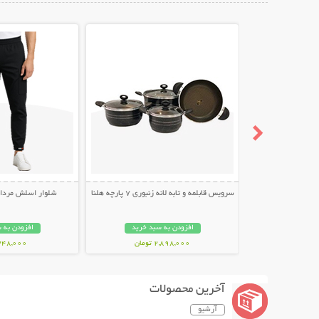
نمایش توضیحات بیشتر
نمایش توضیح
سرویس قابلمه و تابه لانه زنبوری 7 پارچه هلنا
شلوار اسلش مردانه طر
افزودن به سبد خرید
افزودن به 
2,898,000 تومان
348,000 توما
آخرین محصولات
آرشیو