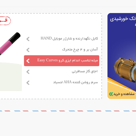
کابل نگهدارنده و شارژر موبایل HAND
آسان بر و 4 چرخ متحرک
میله تناسب اندام ایزی کرو Easy Curves
اجاق گاز مسافرتی
سرم روشن کننده AHA لنسیاد