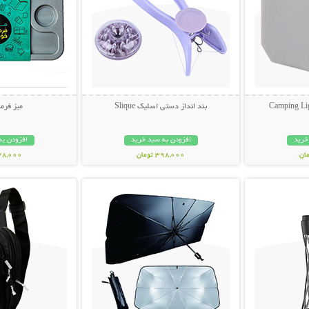
بند انداز دستی اسلیک Slique
میز فرم
خرید
افزودن به سبد خرید
افزودن به
398,000 تومان
478,000 تو
بیشتر
نمایش توضیحات بیشتر
نمایش توضی