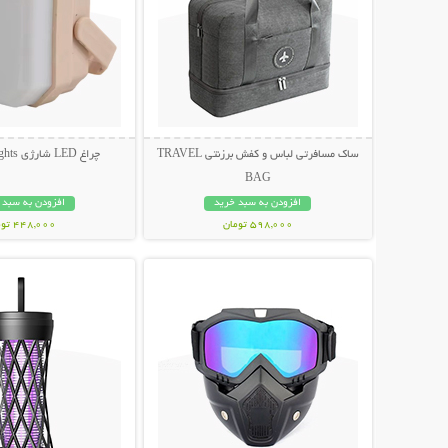
ساک مسافرتی لباس و کفش برزنتی TRAVEL
چراغ LED شارژی Camping Lights
BAG
افزودن به سبد خرید
افزودن به سبد 
598,000 تومان
448,000 تومان
نمایش توضیحات بیشتر
نمایش توضیحات 