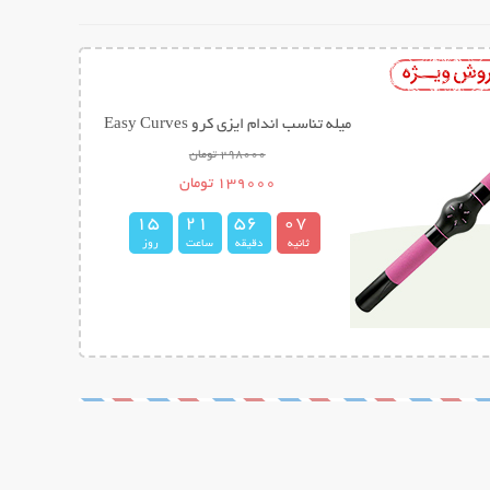
میله تناسب اندام ایزی کرو Easy Curves
298000 تومان
139000 تومان
1
5
2
1
5
6
0
6
7
ثانیه
دقیقه
ساعت
روز