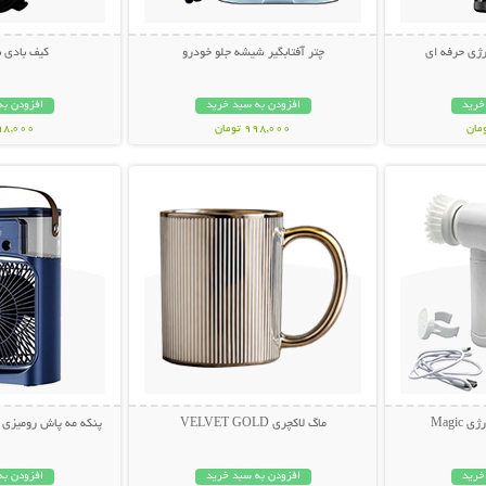
ژی حرفه ای
چتر آفتابگیر شیشه جلو خودرو
کیف بادی 
خرید
افزودن به سبد خرید
افزودن به
998,000 تومان
498,000 تو
بیشتر
نمایش توضیحات بیشتر
نمایش توضی
Magi
ماگ لاکچری VELVET GOLD
پنکه مه پاش رومیزی AIR COOLER FAN
خرید
افزودن به سبد خرید
افزودن به