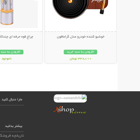
خوشبو کننده خودرو مدل گرامافون
چراغ قوه حرفه ای چندکاره NICE
افزودن به سبد خرید
افزودن به سبد 
338,000 تومان
ناموجود
798,000 تومان
مارا دنبال کنید
بیشتر بدانید
تاریخچه فروشگا