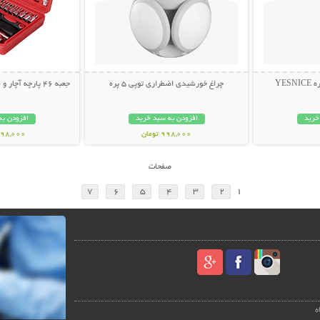
YES
چراغ خورشیدی اضطراری توپی 5 پره
جعبه 46 پارچه آچار و سری بکس و پیچ گوشتی
خرید
افزودن به سبد خرید
افزودن به
998,000 تومان
1,498,000 ت
صفحات
7
6
5
4
3
2
1
ه