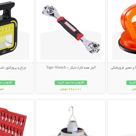
آچار همه کاره تایگر - Tiger Wrench
چراغ و پروژکتور اضط
خرید
افزودن به سبد خرید
افزودن به
998,000 تومان
نام
بیشتر
نمایش توضیحات بیشتر
نمایش توضی
998,000 تو