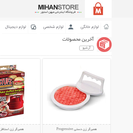
لوازم خانگی
لوازم شخصی
لوازم دیجیتال
آخرین محصولات
آرشیو
نمایش توضیحات بیشتر
نمایش توضیحات 
همبرگر زن دستی Progressive
همبرگر زن استافز - fz