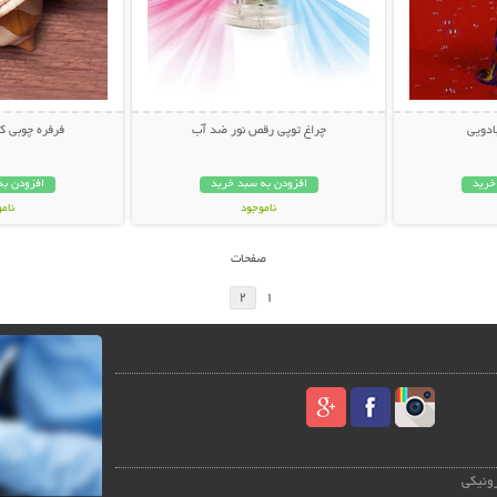
ادویی
چراغ توپی رقص نور ضد آب
فرفره چوبی 
خرید
افزودن به سبد خرید
افزودن به
ناموجود
نام
24,000 تومان
15,000 توم
صفحات
2
1
رونیکی