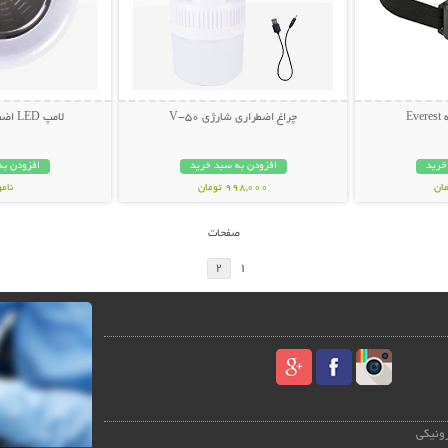
چراغ اضطراری شارژی V-50
لامپ LED اضطراری POWER
خرید
افزودن به سبد خرید
افزودن به
998,000 تومان
نام
59,000 توم
صفحات
2
1
رونیکی