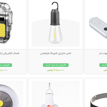
وت دار
لامپ شارژی کمپینگ فیلامنتی
فندک الکتریکی (شا
خرید
افزودن به سبد خرید
افزودن به
498,000 تومان
598,000 تو
بیشتر
نمایش توضیحات بیشتر
نمایش توضی