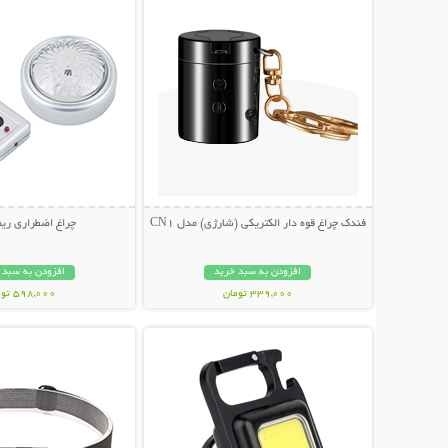
فندک چراغ قوه دار الکتریکی (شارژی) مدل CN1
چراغ اضطراری ریم
افزودن به سبد خرید
افزودن به سبد 
339,000 تومان
598,000 تومان
نمایش توضیحات بیشتر
نمایش توضیحات 