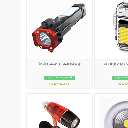
رژی) چراغ قوه دار
چراغ قوه اضطراری چندکاره Torch
 سبد خرید
افزودن به سبد خرید
مان
698,000 تومان
حات بیشتر
نمایش توضیحات بیشتر