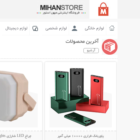
لوازم خانگی
لوازم شخصی
لوازم دیجیتال
آخرین محصولات
آرشیو
نمایش توضیحات بیشتر
نمایش توضیحات 
پاوربانک فراری 10000 میلی آمپر
چراغ LED شارژی Camping Lights