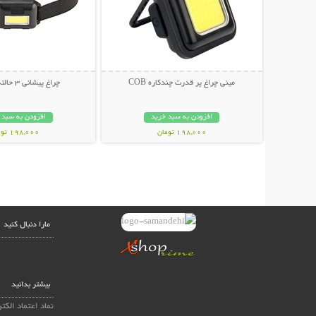
مینی چراغ پر قدرت چندکاره COB
چراغ پیشانی 3 حالته Everest
افزودن به سبد خرید
افزودن به سبد 
198,000 تومان
198,000 تومان
مارا دنبال کنید
بیشتر بدانید
نماد اعتماد الکت