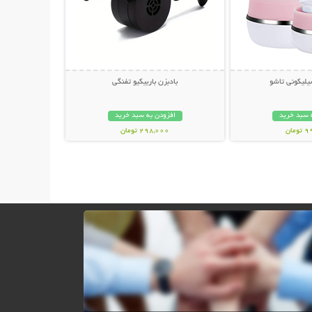
یلیکونی تاشو
بادبزن باربیکیو تفنگی
 سبد خرید
افزودن به سبد خرید
مان
298,000 تومان