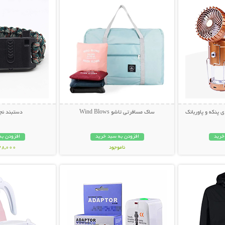
 پنکه و پاوربانک
ساک مسافرتی تاشو Wind Blows
دستبند نجا
خرید
افزودن به سبد خرید
افزودن به
ناموجود
328,000 تو
بیشتر
نمایش توضیحات بیشتر
نمایش توضی
299,000 تومان