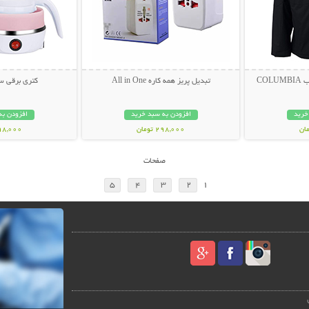
CO
تبدیل پریز همه کاره All in One
کتری برقی س
خرید
افزودن به سبد خرید
افزودن به
298,000 تومان
998,000 تو
صفحات
5
4
3
2
1