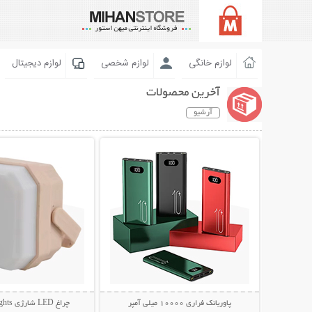
لوازم خانگی
لوازم شخصی
لوازم دیجیتال
آخرین محصولات
آرشیو
نمایش توضیحات بیشتر
نمایش توضیحات 
پاوربانک فراری 10000 میلی آمپر
چراغ LED شارژی Camping Lights