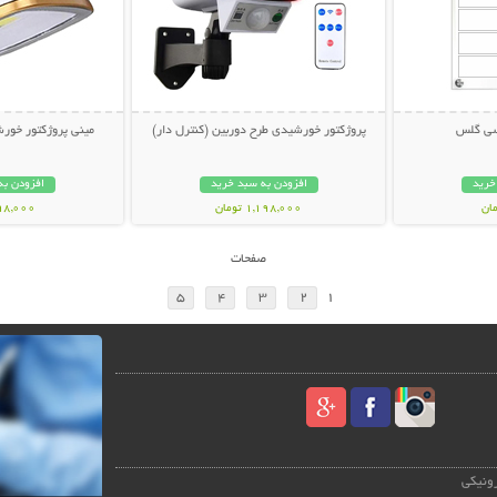
کسی گلس
پروژکتور خورشیدی طرح دوربین (کنترل دار)
مینی پروژکتور خورش
خرید
افزودن به سبد خرید
افزودن به
1,198,000 تومان
798,000 تو
صفحات
5
4
3
2
1
رونیکی