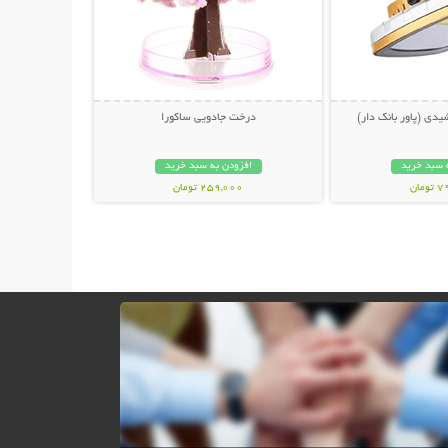
یدی (پاور بانک دار)
درخت جادویی ساکورا
 سبد خرید
افزودن به سبد خرید
مان
259,000 تومان