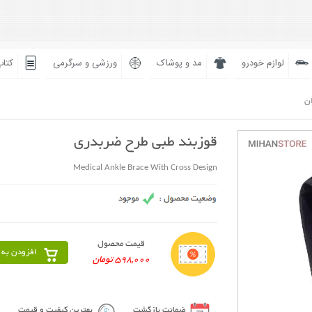
لوازم خودرو
مد و پوشاک
ورزشی و سرگرمی
کتاب
ان
قوزبند طبی طرح ضربدری
Medical Ankle Brace With Cross Design
قیمت محصول
افزودن به 
598,000 تومان
ضمانت بازگشت
بهترین کیفیت و قیمت