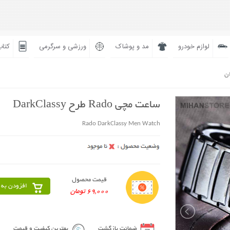
لوازم خودرو
مد و پوشاک
ورزشی و سرگرمی
کتاب
ان
ساعت مچی Rado طرح DarkClassy
Rado DarkClassy Men Watch
قیمت محصول
افزودن به 
69,000 تومان
ضمانت بازگشت
بهترین کیفیت و قیمت