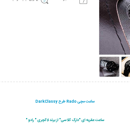
ساعت مچی Rado طرح DarkClassy
ساعت عقربه ای "دارک کلاسی" از برند لاکچری " رادو "