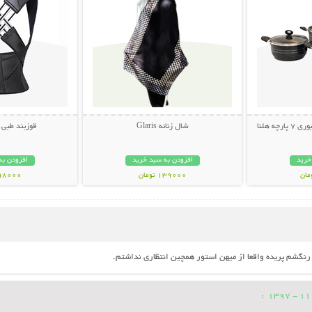
چه هلنا
شال زنانه Glaris
قوزبند طبی
خرید
افزودن به سبد خرید
افزودن به
139000 تومان
598000 تو
گشم پریده واقعا از میهن استور همچین انتظاری نداشتم.
: