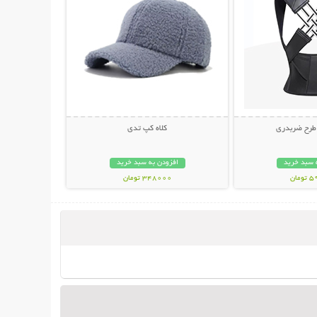
 طرح ضربدری
کلاه کپ تدی
 سبد خرید
افزودن به سبد خرید
مان
348000 تومان