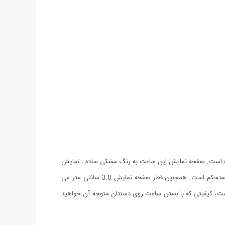
قرار داده شده است. صفحه نمایش این ساعت به رنگ مشکی ساده ، نمایش
آنالوگ، عقربه های نقره ای بوده و مارکرهای الماس به جای شماره های 3،6،9 و 12 جایگذاری شده است. قاب پشتی آن از جنس استیل و بسیار مستحکم است. همچنین قطر صفحه نمایش 3.8 سانتی متر می
د. ساعت Rado بسیار خوش ساخت و با کیفیت تولید شده است، کیفیتی که با بستن ساعت روی دستتان متوجه آن خواهید