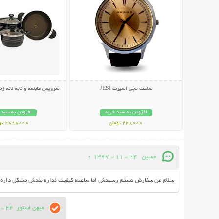
ساعت مچی اسپرت JESI
سرویس قابلمه و تابه لانه زنبوری 7 پار
افزودن به سبد خرید
افزودن به سبد 
248000 تومان
2898000 تومان
حسین
24 - 11 - 1397
:
سلام من سفارش دستم رسیدش اما ساعته کیفیت نداره بندش مشکل داره رن
میهن استور
24 - 11 - 1397