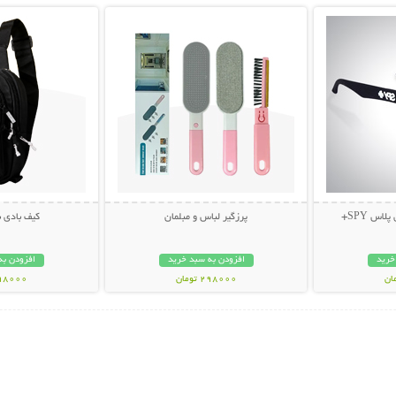
اس SPY+
پرزگیر لباس و مبلمان
کیف بادی 
خرید
افزودن به سبد خرید
افزودن به
298000 تومان
498000 تو