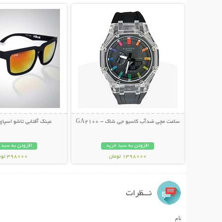
ساعت مچی ضدآب کاسیو جی شاک - GA2100
عینک آفتابی تاشو اسپای پل
افزودن به سبد خرید
افزودن به سبد 
1398000 تومان
398000 تومان
نـــظرات
نام