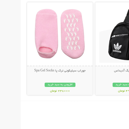
بگ آدیداس
جوراب سیلیکونی ترک پا Spa Gel Socks
 سبد خرید
افزودن به سبد خرید
مان
238000 تومان