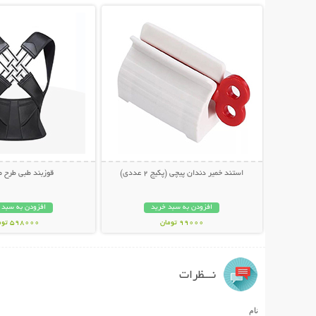
استند خمیر دندان پیچی (پکیج 2 عددی)
قوزبند طبی طرح 
افزودن به سبد خرید
افزودن به سبد 
99000 تومان
598000 تومان
نـــظرات
نام