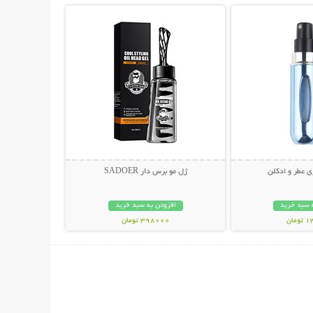
ی عطر و ادکلن
ژل مو برس دار SADOER
 سبد خرید
افزودن به سبد خرید
مان
398000 تومان