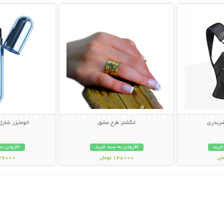
ضربدری
انگشتر طرح عشق
اتومایزر شارژ
خرید
افزودن به سبد خرید
افزودن به
148000 تومان
139000 تو