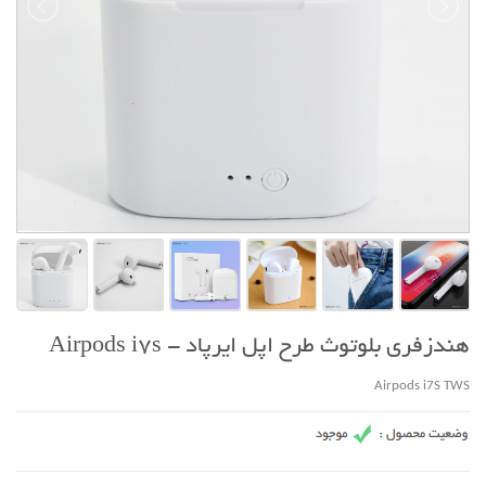
هندزفری بلوتوث طرح اپل ایرپاد - Airpods i7s
Airpods i7S TWS