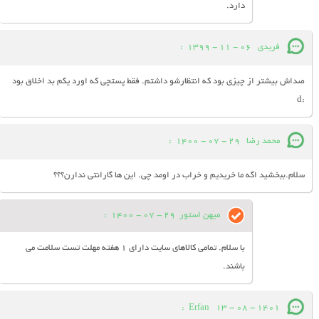
دارد.
فریدی
06 - 11 - 1399
:
صداش بیشتر از چیزی بود که انتظارشو داشتم. فقط پستچی که اورد یکم بد اخلاق بود
:d
محمد رضا
29 - 07 - 1400
:
سلام.ببخشید اگه ما خریدیم و خراب در اومد چی. این ها گارانتی ندارن؟؟؟
میهن استور
29 - 07 - 1400
:
با سلام. تمامی کالاهای سایت دارای 1 هفته مهلت تست سلامت می
باشند.
:
Erfan
13 - 08 - 1401