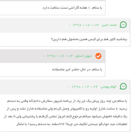
با سلام. 1 هفته گارانتی تست سلامت دارد
محمد امین
04 - 06 - 1398
:
ببخشید کاور هم برای کیس همین محصول هم دارین؟
میهن استور
04 - 06 - 1398
:
با سلام. در حال حاضر خیر متاسفانه
الهام بهجتی
24 - 12 - 1398
:
با سلام من چند روز پیش یک ایر پاد از برنامه شیپور سفارش دادم که وقتی به دستم
رسید ۶ ساعت شارژ اولیه رو با کامپیوتر وصل کردم ولی متاسفانه شارژ نشد و پس از
یک دقیقه خاموش میشود میخام مرجوع کنم امروز تماس گرفتم با پشتیبانی ولی تا بعد از
تعطیلات عید جوابگو نیستن تکلیف من چیه؟ ۲۴اسفند به دستم رسیدا با تشکر