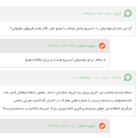
آرش
28 - 03 - 1398
:
آیا این صدای موسیقی را استریو پخش میکند یا مونو مثل اکثر هندزفریهای بلوتوثی؟
میهن استور
28 - 03 - 1398
:
با سلام. برای موسیقی استریو هست و برای مکالمه مونو
:
s- karimi
10 - 04 - 1398
سلام خسته نباشید من ۳روز پیش یه ایرپاد سفارش دادم . همون لحظه مبلغش کسر شد
اما محصولم ب دستم نرسید با شماره هایی هم ک در اختیار گذاشتید هرچی تماس
میگیرم اشغاله.من چطور میتونم پیگیری کنم چیزی رو ک خریدم بالاخره ب دستم میرسه؟
میهن استور
10 - 04 - 1398
: