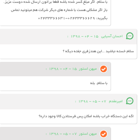
با سلام. اگر مبلغ کسر شده باشه قطعا براتون ارسال شده دوست عزیز.
باز اگر مشکلی هست با شماره های دیگر شرکت هم میتونید تماس
بگیرید: 02433366629-02433366631
احسان آسیایی
15 - 04 - 1398
:
سلام خسته نباشید ..این هندزفری جفته دیگه ؟
میهن استور
15 - 04 - 1398
:
با سلام. بله
امیرمقدم
07 - 05 - 1398
:
اگه این دستگاه خراب باشه امکان پس فرستادن کالا وجود داره؟
میهن استور
07 - 05 - 1398
: