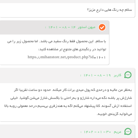
سلام چه رنگ هایی دارع عزیز؟
میهن استور
14 - 08 - 1401
:
با سلام. این محصول فقط رنگ سفید می باشد. اما محصول زیر را می
توانید در رنگبندی های متنوع تر مشاهده کنید:
https://mihanstore.net/product.php?id=1601
کاربر
19 - 08 - 1401
:
به‌نظر من عالیه و درحدی که پول میدی برات کار میکنه. حدود دو ساعت تقریبا اگر
شارژش پر باشه نگه می‌داره شارژو و به‌راحتی با باکسش شارژ می‌شن گوشیا. خیلی
استفاده ازش آسونه. کلا پیشنهاد می‌کنم اگه یه هندزفری بی‌سیم درحد معمولی روبه بالا
می‌خواید گزینه‌ی خوبیه.
مریم
30 - 01 - 1402
: