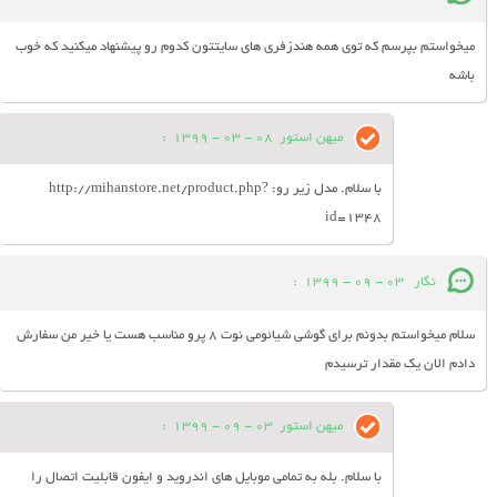
ميخواستم بپرسم که توي همه هندزفري هاي سايتتون کدوم رو پيشنهاد ميکنيد که خوب
باشه
میهن استور
08 - 03 - 1399
:
با سلام. مدل زیر رو: http://mihanstore.net/product.php?
id=1348
نگار
03 - 09 - 1399
:
سلام میخواستم بدونم برای گوشی شیائومی نوت ۸ پرو مناسب هست یا خیر من سفارش
دادم الان یک مقدار ترسیدم
میهن استور
03 - 09 - 1399
:
با سلام. بله به تمامی موبایل های اندروید و ایفون قابلیت اتصال را