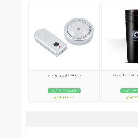
چراغ اضطراری ریموت دار
 سبد خرید
افزودن به سبد خرید
مان
598000 تومان