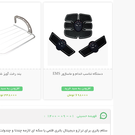
دستگاه تناسب اندام و ماساژور EMS
بند رخت آویز ش
افزودن به سبد خرید
افزودن به سبد 
698000 تومان
348000 تومان
فهیمه حسینی
01 - 09 - 1400
:
سلام باتری برای ترازو دیجیتال باتری قلمی یا سکه ای لازمه چندتا و چندولت 