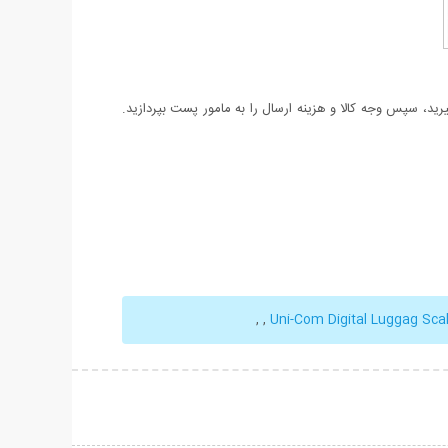
د، سپس وجه کالا و هزینه ارسال را به مامور پست بپردازید.
,
,
Uni-Com Digital Luggag Sca
حات بیشتر
نمایش توضیحات بیشتر