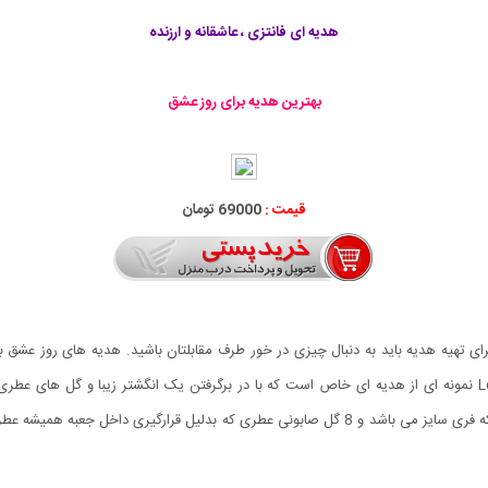
هدیه ای فانتزی ، عاشقانه و ارزنده
بهترین هدیه برای روز عشق
قیمت :
69000 تومان
ی تهیه هدیه باید به دنبال چیزی در خور طرف مقابلتان باشید. هدیه های روز عشق ب
پکیج وجود دارند. پکیج کادویی انگشتر و گل عطری طرح Love نمونه ای از هدیه ای خاص است که با در برگرفتن یک ان
انگشتر و گل عطری طرح Love شامل یک انگشتر طرح گل رز که فری سایز می باشد و 8 گل صابونی عطری 