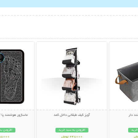
بیشتر
نمایش توضیحات بیشتر
نمایش توضی
د دار
آویز کیف طبقاتی داخل کمد
ماساژور هوشمند پا EMS Foot Massager
خرید
افزودن به سبد خرید
افزودن به
248000 تومان
698000 تو