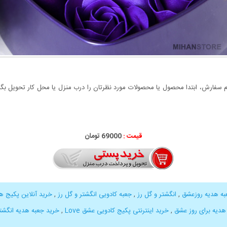
سفارش، ابتدا محصول یا محصولات مورد نظرتان را درب منزل یا محل کار تحویل بگیری
قیمت :
000
69
تومان
به هدیه روزعشق
,
انگشتر و گل رز
,
جعبه کادویی انگشتر و گل رز
,
خرید آنلاین پکیج هد
هدیه برای روز عشق
,
خرید اینترنتی پکیج کادویی عشق Love
,
خرید جعبه هدیه انگشتر