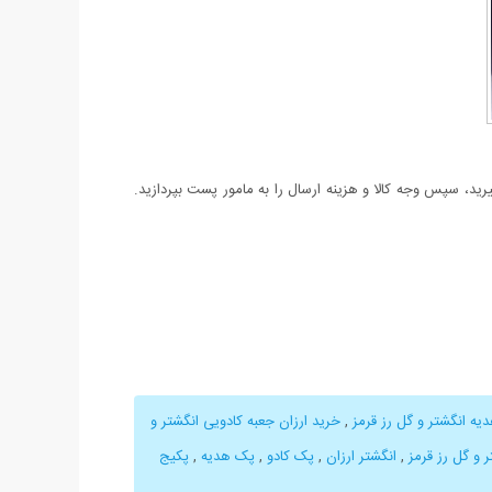
د، سپس وجه کالا و هزینه ارسال را به مامور پست بپردازید.
یه انگشتر و گل رز قرمز
,
خرید ارزان جعبه کادویی انگشتر و
 و گل رز قرمز
,
انگشتر ارزان
,
پک کادو
,
پک هدیه
,
پکیج