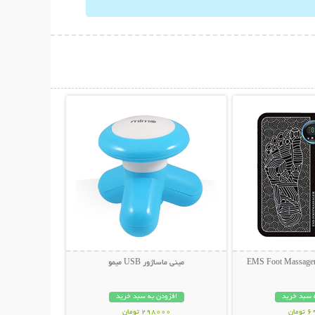
حات بیشتر
نمایش توضیحات بیشتر
مینی ماساژور USB میمو
 سبد خرید
افزودن به سبد خرید
مان
298000 تومان