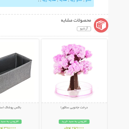
محصولات مشابه
آرشیو
نمایش توضیحات بیشتر
نمایش توضیحات 
درخت جادویی ساکورا
باکس پوشاک استن
افزودن به سبد خرید
افزودن به سبد 
259000 تومان
398000 تومان