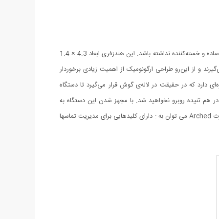
هندزفری بلوتوث Arched به شکل مستطیل طراحی شده است و بدنه‌ای از جنس پلاستیک دارد. روی این محصول خطوطی نقش بسته‌اند تا ظاهری ساده و خسته‌کننده نداشته باشد. این هندزفری ابعاد 4.3 × 1.4
یرند و از این‌رو طراحی ارگونومیک از اهمیت زیادی برخوردار
یکنی، گیره‌ای دارد که در حقیقت در لاله‌ی گوش قرار می‌گیرد تا دستگاه
تصل نیست، دیگر با کابل‌های در هم تنیده روبرو نخواهید شد. با مجهز شدن این دستگاه به
میکروفن قابلیت مکالمه فراهم شده است. کیفیت مکالمه و وضوح صدا برای یک مدل رده میانی، قابل قبول هستند. از دیگر ویژگی های هندزفری بلوتوث Arched می توان به : دارای کلیدهایی برای مدیریت تماسها