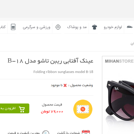
لوازم خودرو
مد و پوشاک
ورزشی و سرگرمی
کتاب
ان
عینک آفتابی ریبن تاشو مدل B-18
Folding ribbon sunglasses model B-18
قیمت محصول
افزودن به 
79,000 تومان
ضمانت بازگشت
بهترین کیفیت و قیمت