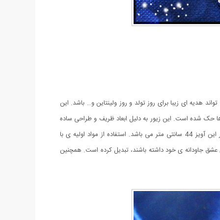
 و می تواند هدیه ای زیبا برای روز تولد و روز ولینتاین و… باشد. این
ی "دوستت دارم" با زیبایی و ظرافت بر روی آن ها حک شده است. این زیور به دلیل ابعاد ظریف و طراحی ساده
و زیبایی که دارد براحتی مورد قبول سلیقه های خاص قرار میگیرد. هر گردنبند این مجموعه گرد کوچک دارای ابعاد 30 میلی متر است و طول زنجیر این آویز 44 سانتی متر می باشد. استفاده از مواد اولیه ی با
ی عشق جاودانه ی خود داشته باشند، تبدیل کرده است. همچنین