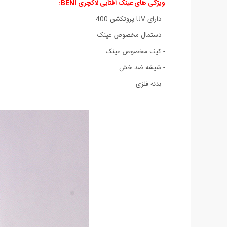
ویژگی های
عینک آفتابی لاکچری BENI:
- دارای UV پروتکشن 400
- دستمال مخصوص عینک
- کیف مخصوص عینک
- شیشه ضد خش
- بدنه فلزی