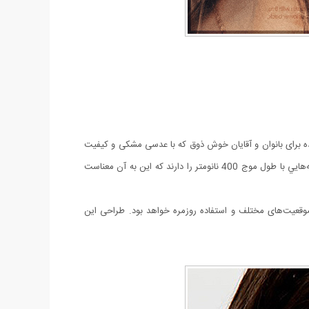
طراحی شده برای بانوان و آقایان خوش ذوق که با عدسی مشکی و کیفیت
مطلوب، جذابیت قابل‌ توجهی دارد. شيشه‌ها و لنزهاي این عينك داراي قدرت محافظت uv 400 هستند اين يعني اينكه قدرت محافظتي در مقابل اشعه‌هايي با طول موج 400 نانومتر را دارند كه اين به آن معناست
موقعیت‌های مختلف و
استفاده روزمره
خواهد بود. طراحی این