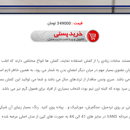
قیمت :
349000 تومان
ستند ساعات زیادی را از کفش استفاده نمایند، کفش ها انواع مختلفی دارند که اغلب اف
ه عنوان عضوی بسیار مهم در میان دیگر اعضای بدن به شمار می رود، به همین خاطر لاز
فش ساقدار مردانه VANS برگرفته شده از برند محبوب Vans می باشد. سری ونس ساقدار از ترندهای سال می باشد و شما 
د بوده که البته این نیم بوت انتخاب بسیاری از افراد برای فصول گرم نیز می باشد
ش ساقدار مردانه VANS می توانید به راحتی بر روی تردمیل، سنگفرش، موزاییک و… پیاده روی کنید. رنگ بسی
توانید آن را با انواع پوشش های خود ست نمایید. کفش ساقدار مردانه VANS در سایز 