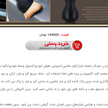
قیمت :
149000 تومان
 کردن خودکار صفحه ابزار/کولر ماشین/خروجی هوای خودرو/کنسول وسط خودرو/تکیه باز
ه کلید کامپیوتر و پرده های خانه استفاده کرد. حذف سریع گرد و غبار، کرکی و نرم، ب
گذاری شده، برس پاک کننده گرد و غبار ماشین به راحتی گرد و غبار را پاک می کند، ب
، صندوق عقب و دکمه های پنل خود را به راحتی تمیز کنید. برس کارواش را می توان 
ن خودرو از PP با کیفیت بالا ساخته شده است و طراحی شیارهای بدون لغزش باعث گرفتن راحت می شود. ب