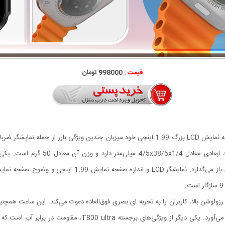
قیمت :
998000 تومان
ضد آب IP67 و پشتیبانی از تماس است. ای
 هوشمند T800 ultra با صفحه نمایش لمسی OLED با رزولوشن بالا، کاربران را به تجربه ای بصری فوق‌العاده دعوت
فعالیت‌های بدنی، ضربان قلب و سطح اکسیژن خون را فراهم می‌آورد. ی