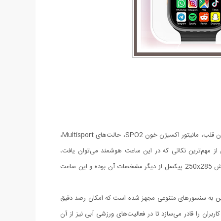
این یک ساعت هوشمند اسپرت است که طراحی مربعی با صفحه نمایش LCD بزرگ 1.99 اینچی خود میزبان چندین ویژگی بارز از جمله نمایشگر ضربان قلب، مانیتور اکسیژن خون SPO2، حالت‌های Multisport،
ن ساعت هوشمند ابعادی معادل 4/5x38/5x1/4 میلی‌متر دارد و وزن آن معادل 50 گرم است. یکی از مهم‌ترین نکاتی که در این ساعت هوشمند می‌توان یافت،
رنگ‌بندی متنوع آن است که دست خریداران را با هر سلیقه‌ای باز می‌گذارد. نمایشگر LCD و اندازه صفحه نمایش 1.99 اینچی و وضوح صفحه نمایش 250x285 پیکسل از دیگر مشخصات آن بوده و این ساعت
 می‌کند. این ساعت همچنین به سنسورهای متنوعی مجهز شده است که امکان رصد دقیق
کی دیگر از ویژگی‌های برجسته T800 ultra، مقاومت در برابر آب است که کاربران را قادر می‌سازد تا در فعالیت‌های ورزشی آبی نیز از آن