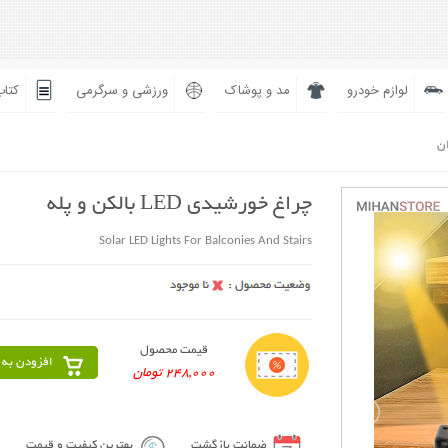
لوازم خودرو
مد و پوشاک
ورزشی و سرگرمی
کتاب
ان
چراغ خورشیدی LED بالکن و پله
Solar LED Lights For Balconies And Stairs
قیمت محصول
افزودن به 
248,000 تومان
ضمانت بازگشت
بهترین کیفیت و قیمت