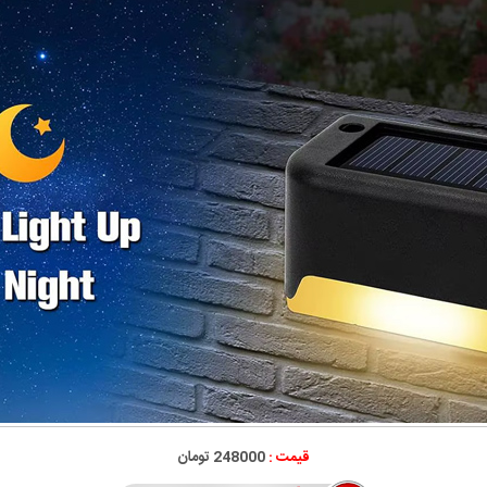
قیمت :
248000 تومان