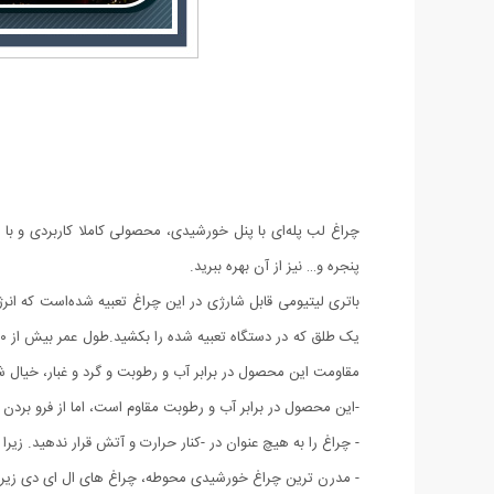
چراغ لب پله‌ای با پنل خورشیدی، محصولی کاملا کاربردی و با کی
پنجره و… نیز از آن بهره ببرید.
باتری لیتیومی قابل شارژی در این چراغ تعبیه شده‌است که انر
مقاومت این محصول در برابر آب و رطوبت و گرد و غبار، خیال شم
-این محصول در برابر آب و رطوبت مقاوم است، اما از فرو برد
- چراغ را به هیچ عنوان در -کنار حرارت و آتش قرار ندهید. زیرا
- مدرن ترین چراغ خورشیدی محوطه، ‏چراغ های ال ای دی زیر پل