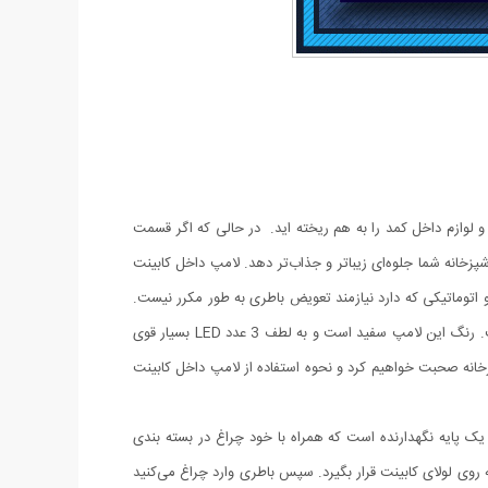
و لوازم داخل کمد را به هم ریخته اید. در حالی که اگر قسمت
زخانه شما جلوه‌ای زیباتر و جذاب‌تر دهد. لامپ داخل کابینت
 اتوماتیکی که دارد نیازمند تعویض باطری به طور مکرر نیست.
این لامپ برای تامین انرژی موردنیاز از 1 عدد باطری استفاده می‌کند. لامپ داخل کابینت اشپزخانه از جنس پلاستیک است و دارای 3 عدد LED است. رنگ این لامپ سفید است و به لطف 3 عدد LED بسیار قوی
زخانه صحبت خواهیم کرد و نحوه استفاده از لامپ داخل کابینت
یک پایه نگهدارنده است که همراه با خود چراغ در بسته بندی
ه روی لولای کابینت قرار بگیرد. سپس باطری وارد چراغ می‌کنید