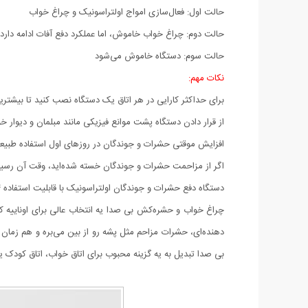
حالت اول: فعال‌سازی امواج اولتراسونیک و چراغ خواب
حالت دوم: چراغ خواب خاموش، اما عملکرد دفع آفات ادامه دارد
حالت سوم: دستگاه خاموش می‌شود
نکات مهم:
برای حداکثر کارایی در هر اتاق یک دستگاه نصب کنید تا بیشترین
از قرار دادن دستگاه پشت موانع فیزیکی مانند مبلمان و دیوار خود
افزایش موقتی حشرات و جوندگان در روزهای اول استفاده طبیعی است؛ بعد از ۲ تا ۶ هفته محیط
اگر از مزاحمت حشرات و جوندگان خسته شده‌اید، وقت آن رسید
دستگاه دفع حشرات و جوندگان اولتراسونیک با قابلیت استفاده ۲۴ ساعته، بدون نیاز به تعویض قطعات و بدون استفاده از مواد شیمیایی، راهی ساده و بی‌دردسر برای حفظ پاکیزگی محیط شماست.
چراغ خواب و حشره‌کش بی‌ صدا یه انتخاب عالی برای اوناییه 
دهنده‌ای، حشرات مزاحم مثل پشه رو از بین می‌بره و هم‌ زمان
بی‌ صدا تبدیل به یه گزینه محبوب برای اتاق خواب، اتاق کودک 