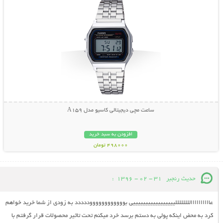
ساعت مچی دیجیتالی کاسیو مدل A159
افزودن به سبد خرید
498000 تومان
حدیث رنجبر
31 - 02 - 1396
:
عااااااااااللللللللیییییییییییییییییی بووووووووووووددددد به زودی از شما خرید خواهم
کرد به محض اینکه پولی به دستم برسد خرد میکنم تحت تاثیر محصولات قرار گرفتم با