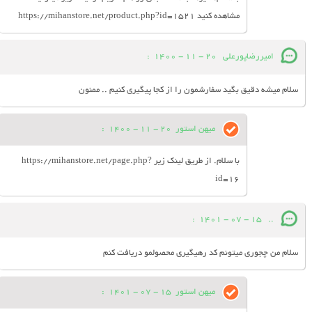
مشاهده کنید https://mihanstore.net/product.php?id=1521
امیررضاپورعلی
20 - 11 - 1400
:
سلام میشه دقیق بگید سفارشمون را از کجا پیگیری کنیم .. ممنون
میهن استور
20 - 11 - 1400
:
با سلام. از طریق لینک زیر https://mihanstore.net/page.php?
id=16
:
15 - 07 - 1401
..
سلام من چجوری میتونم کد رهیگیری محصولمو دریافت کنم
میهن استور
15 - 07 - 1401
: