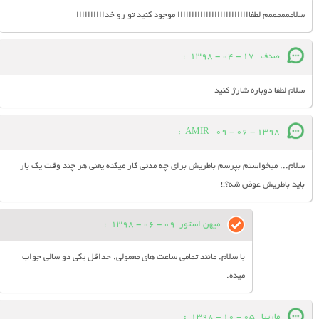
سلاممممممم لطفاااااااااااااااااااااااااا موجود کنید تو رو خداااااااااا
صدف
17 - 04 - 1398
:
سلام لطفا دوباره شارژ کنید
:
AMIR
09 - 06 - 1398
سلام... میخواستم بپرسم باطریش برای چه مدتی کار میکنه یعنی هر چند وقت یک بار
باید باطریش عوض شه؟!!
میهن استور
09 - 06 - 1398
:
با سلام. مانند تمامی ساعت های معمولی. حداقل یکی دو سالی جواب
میده.
مارتیا
05 - 10 - 1398
: