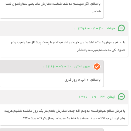
با سلام. اگر سیستم به شما شناسه سفارش داد یعنی سفارشتون ثبت
شده..
فرشاد
20 - 07 - 1396
:
با سلام و عرض خسته نباشید من خریدمو انجام دادم با پست پیشتاز میخوام بدونم
حدودا کی به دستم میرسه با تشکر
میهن استور
20 - 07 - 1396
:
با سلام. 2 الی 5 روز کاری
ایمان
23 - 09 - 1396
:
با عرض سلام .میخواستم بدونم اگه چندتا سفارش باهم در یک روز داشته باشیم هزینه
های ارسال جداگانه حساب میشه یا فقط یک هزینه ارسال گرفته میشه ؟؟؟