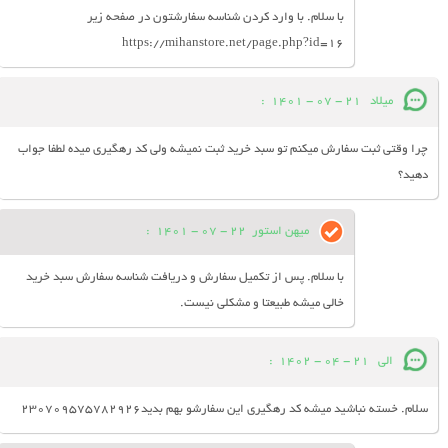
با سلام. با وارد کردن شناسه سفارشتون در صفحه زیر
https://mihanstore.net/page.php?id=16
میلاد
21 - 07 - 1401
:
چرا وقتی ثبت سفارش میکنم تو سبد خرید ثبت نمیشه ولی کد رهگیری میده لطفا جواب
دهید؟
میهن استور
22 - 07 - 1401
:
با سلام. پس از تکمیل سفارش و دریافت شناسه سفارش سبد خرید
خالی میشه طبیعتا و مشکلی نیست.
الی
21 - 04 - 1402
:
سلام. خسته نباشید میشه کد رهگیری این سفارشو بهم بدید230709575782926