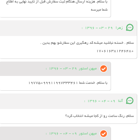
با سلام. هزینه ارسال هنگام ثبت سفارش قبل از تایید نهایی به اطلاع
شما میرسه
زهرا
29 - 03 - 1396
:
سلام . خسته نباشید میشه کد رهگیری این سفارشو بهم بدین .
170616381246480
میهن استور
29 - 03 - 1396
:
با سلام. خدمت شما 19775099911997333461
آتنا
09 - 04 - 1396
:
سلام، رنگ ساعت رو از کجا میشه انتخاب کرد؟
میهن استور
09 - 04 - 1396
: