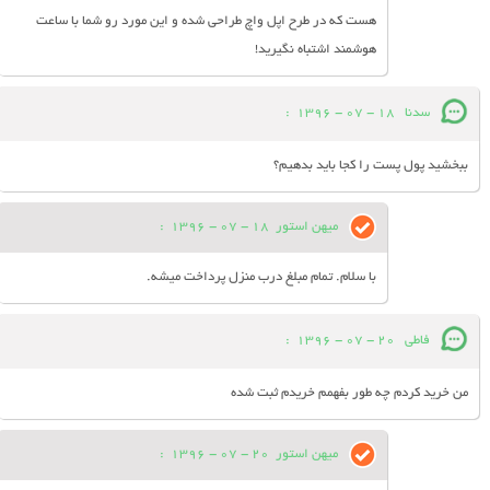
هست که در طرح اپل واچ طراحی شده و این مورد رو شما با ساعت
هوشمند اشتباه نگیرید!
سدنا
18 - 07 - 1396
:
ببخشید پول پست را کجا باید بدهیم؟
میهن استور
18 - 07 - 1396
:
با سلام. تمام مبلغ درب منزل پرداخت میشه.
فاطی
20 - 07 - 1396
:
من خرید کردم چه طور بفهمم خریدم ثبت شده
میهن استور
20 - 07 - 1396
: