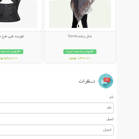
شال زنانه Servin
قوزبند طبی طرح 
افزودن به سبد خرید
افزودن به سبد 
139000 تومان
598000 تومان
نـــظرات
نام
ایمیل