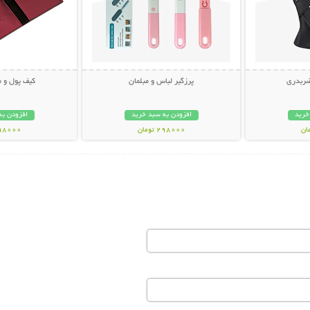
ضربدری
پرزگیر لباس و مبلمان
کیف پول و موبای
خرید
افزودن به سبد خرید
افزودن به
298000 تومان
398000 تو