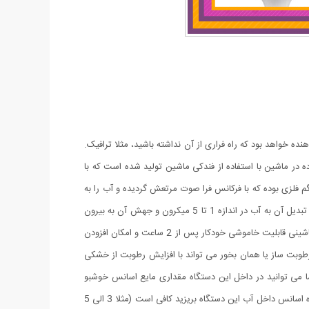
ه خواهد بود که راه فراری از آن نداشته باشید، مثلا ترافیک.
ه در ماشین با استفاده از فندکی ماشین تولید شده است که با
م فلزی بوده که با فرکانس فرا صوت مرتعش گردیده و آب را به
صورت مه به فضای اطراف پراکنده می کند. تکنولوژی التراسونیک (مافوق صوت) یکی از کاملترین و اصولی ترین راهها برای انتقال انرژی به درون آب و تبدیل آن به آب در اندازه 1 تا 5 میکرون و جهش آن به بیرون
توسط یک فن کوچک می باشد. در ضمن یونی که از این دستگاه متصاعد می شود تازگی و رطوبت ویژه ای به محیط می بخشد. دستگاه رطوبت ساز ماشینی قابلیت خاموشی خودکار پس از 2 ساعت و امکان افزودن
ی رطوبت ساز یا همان بخور می تواند با افزایش رطوبت از خشکی
ا می توانید در داخل این دستگاه مقداری مایع اسانس خوشبو
کننده بریزید تا به غیر از بخور سردی که دستگاه تولید می کند به عنوان یک خوشبو کننده داخل اتومبیل شما عمل کند. دقت داشته باشید فقط چند قطره اسانس داخل آب این دستگاه بریزید کافی است (مثلا 3 الی 5