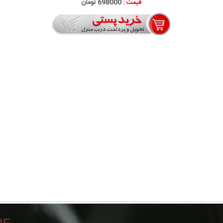
قیمت :
698000 تومان